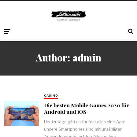
Author:
admin
CASINO
Die besten Mobile Games 2020 für
Android und iOS
Heutzutage gibt es für fast alles eine App:
unsere Smartphones sind mit unzähligen
Anwendungen zu echten Allroundern